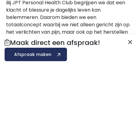
Bij JPT Personal Health Club begrijpen we dat een
klacht of blessure je dagelijks leven kan
belemmeren. Daarom bieden we een
totaalconcept waarbij we niet alleen gericht zijn op
het verlichten van pijn, maar ook op het herstellen
van je volledige gezondheid en mobiliteit.
Maak direct een afspraak!
Afhankelijk van de aard van je klacht of blessure
stellen we samen met jou een behandelplan op
Afspraak maken
maat op, zodat we gericht kunnen werken aan jouw
herstel.
Onze
fysiotherapie
en
manuele therapie
zijn
ontworpen om de onderliggende oorzaak van je
klacht aan te pakken, de mobiliteit te verbeteren
en de pijn te verminderen. Door middel van
gerichte oefeningen, technieken en persoonlijke
begeleiding zorgen we ervoor dat je optimaal
herstelt. Daarnaast bieden we ook innovatieve
therapieën die we kunnen inzetten, zoals
lokale