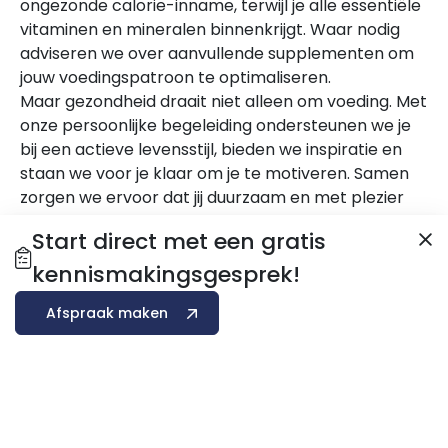
ongezonde calorie-inname, terwijl je alle essentiële
vitaminen en mineralen binnenkrijgt. Waar nodig
adviseren we over aanvullende supplementen om
jouw voedingspatroon te optimaliseren.
Maar gezondheid draait niet alleen om voeding. Met
onze persoonlijke begeleiding ondersteunen we je
bij een actieve levensstijl, bieden we inspiratie en
staan we voor je klaar om je te motiveren. Samen
zorgen we ervoor dat jij duurzaam en met plezier
werkt aan een gezonde, energieke toekomst.
Start direct met een gratis
Daarnaast bieden we
sportvasten
, een unieke kuur
kennismakingsgesprek!
waarbij je in korte tijd veel vet kunt verliezen en je
lichaam een flinke boost krijgt. Zo verleg je niet
Afspraak maken
alleen je grenzen, maar profiteer je ook snel van
betere prestaties en meer energie.
Lifestyle en