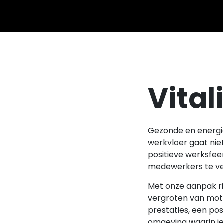
Vital
Gezonde en energiek
werkvloer gaat nie
positieve werksfeer
medewerkers te ve
Met onze aanpak r
vergroten van moti
prestaties, een po
omgeving waarin ie