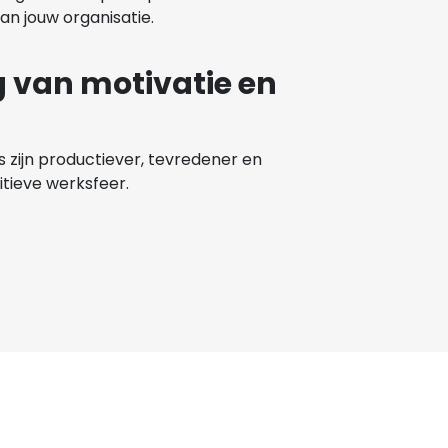
n jouw organisatie.
g van motivatie en
ijn productiever, tevredener en
itieve werksfeer.