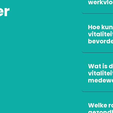
werkvlo
er
Hoe kun
vitalite
bevord
Wat is 
vitalite
medewe
Welke r
gezondhe