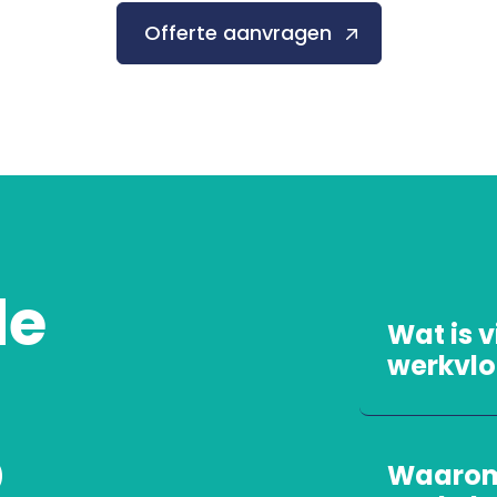
Offerte aanvragen
de
Wat is v
werkvlo
p
Waarom i