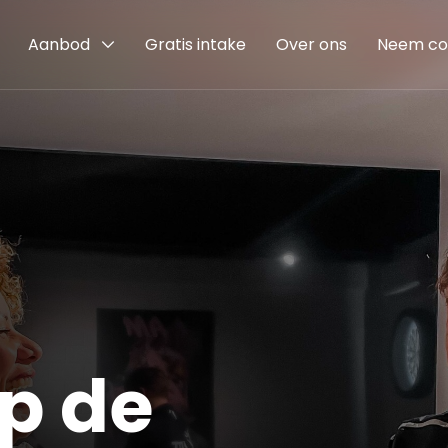
Aanbod
Gratis intake
Over ons
Neem co
op de