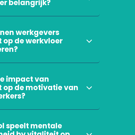
er belangrijk?
nen werkgevers
it op de werkvloer
eren?
de impact van
it op de motivatie van
rkers?
ol speelt mentale
id by vitaliteit op