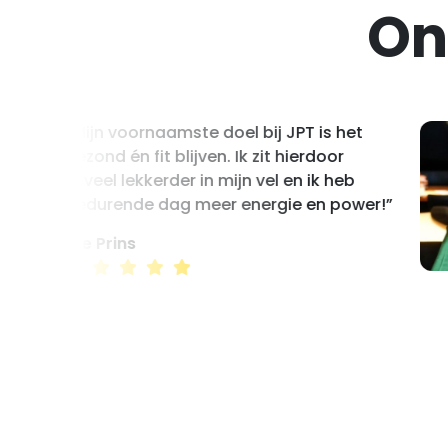
On
“Mijn voornaamste doel bij JPT is het
gezond én fit blijven. Ik zit hierdoor
zoveel lekkerder in mijn vel en ik heb
gedurende dag meer energie en power!”
Ilse Prins