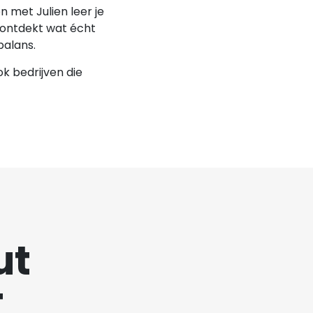
met Julien leer je
 ontdekt wat écht
balans.
k bedrijven die
ut
T