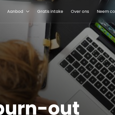
Aanbod
Gratis intake
Over ons
Neem co
 burn-out