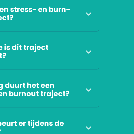
en stress- en burn-
ect?
 is dit traject
t?
g duurt het een
en burnout traject?
eurt er tijdens de
?