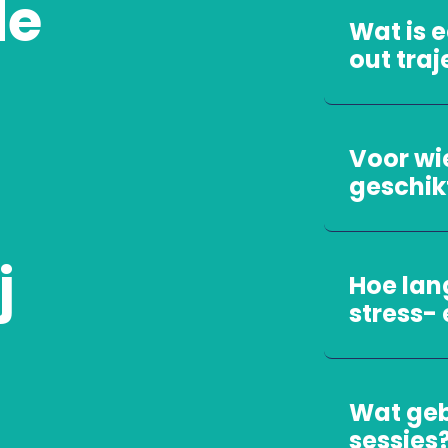
de
Wat is e
out traj
Voor wie
geschik
j
Hoe lan
stress- 
Wat geb
sessies