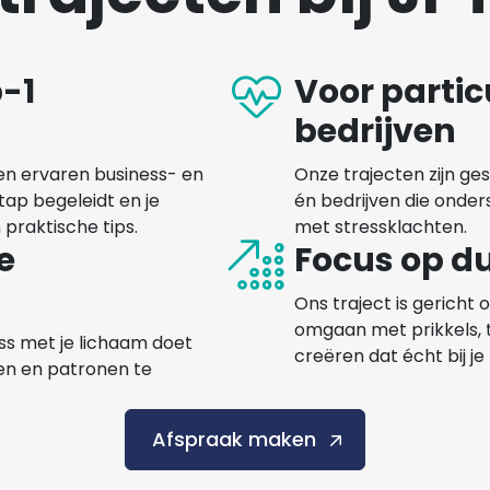
p-1
Voor partic
bedrijven
een ervaren business- en
Onze trajecten zijn ge
stap begeleidt en je
én bedrijven die onde
praktische tips.
met stressklachten.
e
Focus op d
Ons traject is gericht 
omgaan met prikkels, t
ress met je lichaam doet
creëren dat écht bij je
en en patronen te
Afspraak maken