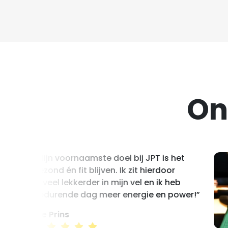
On
“Mijn voornaamste doel bij JPT is het
gezond én fit blijven. Ik zit hierdoor
zoveel lekkerder in mijn vel en ik heb
gedurende dag meer energie en power!”
Ilse Prins