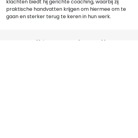
klachten biedt hij gerichte coaching, waarbij zij
praktische handvatten krijgen om hiermee om te
gaan en sterker terug te keren in hun werk.
Bedrijfscoaching bij JPT
Ervaren begeleiding
Met meer dan 14 jaar ervaring weet Julien hoe hij
jou kan helpen om je zakelijke doelen en
persoonlijke balans te bereiken.
Focus op groei en balans