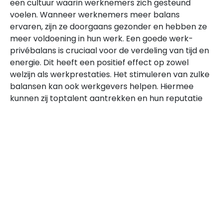
een cultuur waarin werknemers zich gesteund
voelen. Wanneer werknemers meer balans
ervaren, zijn ze doorgaans gezonder en hebben ze
meer voldoening in hun werk. Een goede werk-
privébalans is cruciaal voor de verdeling van tijd en
energie. Dit heeft een positief effect op zowel
welzijn als werkprestaties. Het stimuleren van zulke
balansen kan ook werkgevers helpen. Hiermee
kunnen zij toptalent aantrekken en hun reputatie
als aantrekkelijke werkgever versterken. Dit zorgt
voor een fijne werkomgeving waar iedereen kan
groeien.
Stressmanagement
Een balans die uit evenwicht raakt, kan leiden tot
stress en andere gezondheidsproblemen.
Stressmanagement is essentieel om deze te
voorkomen. Door de balans te herstellen, kunnen