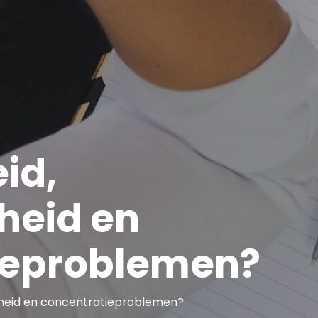
id,
heid en
ieproblemen?
rheid en concentratieproblemen?