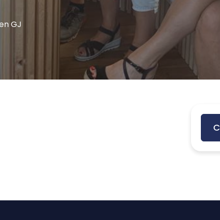
en GJ
C