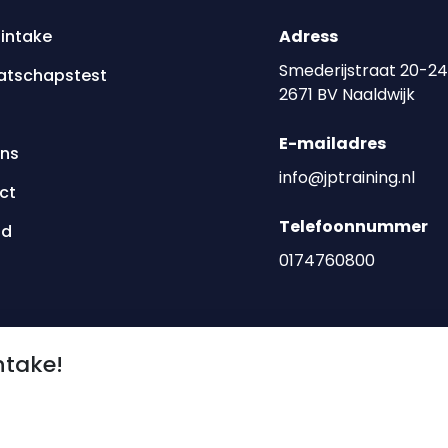
 intake
Adress
Smederijstraat 20-24
atschapstest
2671 BV Naaldwijk
E-mailadres
ons
info@jptraining.nl
ct
Telefoonnummer
od
0174760800
ntake!