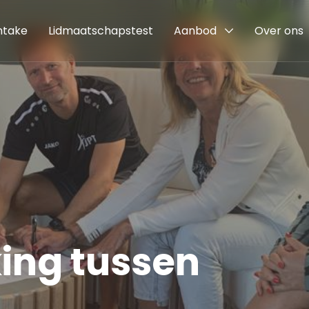
intake
Lidmaatschapstest
Aanbod
Over ons
ng tussen