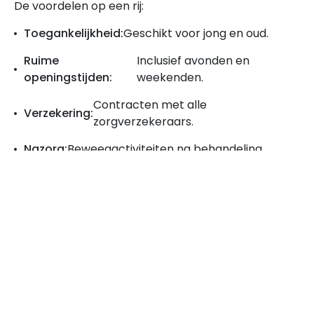
De voordelen op een rij:
Toegankelijkheid:
Geschikt voor jong en oud.
Ruime
Inclusief avonden en
openingstijden:
weekenden.
Contracten met alle
Verzekering:
zorgverzekeraars.
Nazorg:
Beweegactiviteiten na behandeling.
Fysio Naaldwijk helpt patiënten optimaal gebruik te
maken van hun fysieke mogelijkheden. Dankzij de
uitgebreide specialisaties en zorg op maat genieten
patiënten van verbeterde levenskwaliteit.
Maak een afspraak en word binnen 24 uur
geholpen! Doe een intake en weet direct wat het
behandeltraject is.