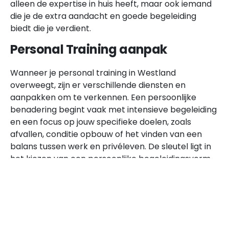
alleen de expertise in huis heeft, maar ook iemand
die je de extra aandacht en goede begeleiding
biedt die je verdient.
Personal Training aanpak
Wanneer je personal training in Westland
overweegt, zijn er verschillende diensten en
aanpakken om te verkennen. Een persoonlijke
benadering begint vaak met intensieve begeleiding
en een focus op jouw specifieke doelen, zoals
afvallen, conditie opbouw of het vinden van een
balans tussen werk en privéleven. De sleutel ligt in
het kiezen van een persoonlijke begeleidingsvorm
die aansluit bij jouw levensstijl en voorkeuren.
Doelen stellen
Binnen personal training speelt het stellen en
bereiken van persoonlijke doelen een centrale rol.