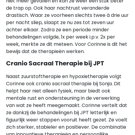
niet meer gevallen en kan ze weer een stuk beter
de trap op. Ook haar nachtrust veranderde
drastisch. Waar ze voorheen slechts twee à drie uur
per nacht sliep, slaapt ze nu zes tot zeven uur
achter elkaar. Zodra ze een periode minder
behandelingen volgde, 1x per week i.p.v. 2x per
week, merkte ze dit meteen. Voor Corinne is dit het
bewijs dat de therapieën werken.
Cranio Sacraal Therapie bij JPT
Naast zuurstoftherapie en hypoxietherapie volgt
Corinne ook cranio sacraal therapie bij Sonja. Dit
helpt haar niet alleen fysiek, maar biedt ook
mentale rust en ondersteuning in de verwerking
van wat ze heeft meegemaakt. Corinne vertelt dat
ze dankzij de behandelingen bij JPT letterlijk en
figuurlijk weer stappen vooruit heeft gezet. Ze voelt
zich sterker, stabieler en positiever. De combinatie
van innovatieve therapieën en persoonlijke