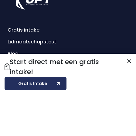
Gratis intake
Lidmaatschapstest
Blog
Start direct met een gratis
Over ons
intake!
Contact
Gratis Intake
Aanbod
Adress
Smederijstraat 20-24
2671 BV Naaldwijk
E-mailadres