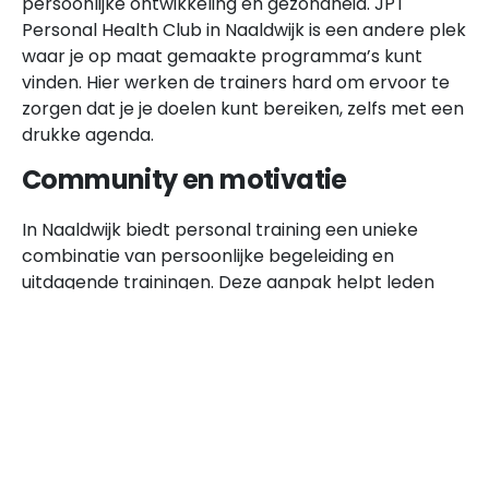
persoonlijke ontwikkeling en gezondheid. JPT
Personal Health Club in Naaldwijk is een andere plek
waar je op maat gemaakte programma’s kunt
vinden. Hier werken de trainers hard om ervoor te
zorgen dat je je doelen kunt bereiken, zelfs met een
drukke agenda.
Community en motivatie
In Naaldwijk biedt personal training een unieke
combinatie van persoonlijke begeleiding en
uitdagende trainingen. Deze aanpak helpt leden
van sportscholen om hun fitnessdoelen te bereiken
in een motiverende en hechte gemeenschap. Door
functionele training worden deelnemers
gemotiveerd om door te gaan, zelfs als het moeilijk
wordt. De focus op persoonlijke aandacht zorgt
ervoor dat elk lid zich gezien en gesteund voelt.
Door deze aanpak ontstaat een gevoel van