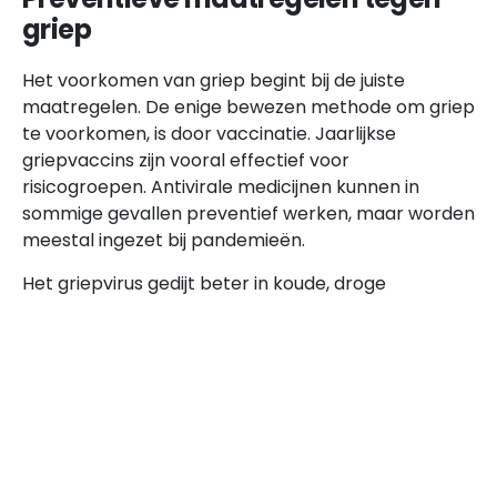
griep
Het voorkomen van griep begint bij de juiste
maatregelen. De enige bewezen methode om griep
te voorkomen, is door vaccinatie. Jaarlijkse
griepvaccins zijn vooral effectief voor
risicogroepen. Antivirale medicijnen kunnen in
sommige gevallen preventief werken, maar worden
meestal ingezet bij pandemieën.
Het griepvirus gedijt beter in koude, droge
omstandigheden, zoals tijdens de winter. Dit draagt
bij aan de hogere incidentie van griep in deze
maanden. Om besmet te raken, kan het virus zich
verspreiden via druppels in de lucht of door
contact met besmette oppervlakken. Daarom is
het belangrijk om bepaalde maatregelen te volgen:
Was regelmatig uw handen grondig.