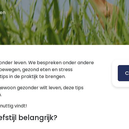
ven
ezonder leven. We bespreken onder andere
 bewegen, gezond eten en stress
C
ps in de praktijk te brengen.
f gewoon gezonder wilt leven, deze tips
.
uttig vindt!
stijl belangrijk?