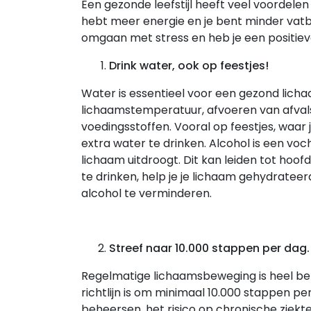
Een gezonde leefstijl heeft veel voordelen v
hebt meer energie en je bent minder vatb
omgaan met stress en heb je een positie
Drink water, ook op feestjes!
Water is essentieel voor een gezond licha
lichaamstemperatuur, afvoeren van afval
voedingsstoffen. Vooral op feestjes, waar j
extra water te drinken. Alcohol is een voc
lichaam uitdroogt. Dit kan leiden tot hoof
te drinken, help je je lichaam gehydratee
alcohol te verminderen.
Streef naar 10.000 stappen per dag.
Regelmatige lichaamsbeweging is heel be
richtlijn is om minimaal 10.000 stappen per
beheersen, het risico op chronische ziek