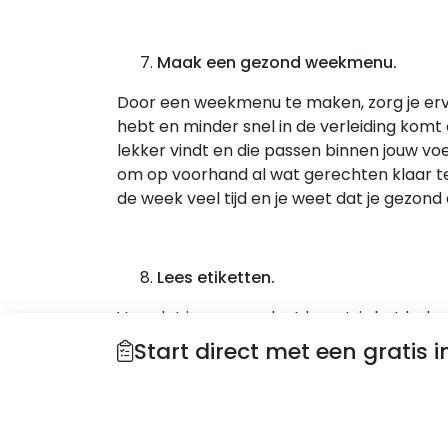
Maak een gezond weekmenu.
Door een weekmenu te maken, zorg je ervoo
hebt en minder snel in de verleiding komt
lekker vindt en die passen binnen jouw v
om op voorhand al wat gerechten klaar t
de week veel tijd en je weet dat je gezond 
Lees etiketten.
Voordat je een product koopt, is het belang
hoeveelheid calorieën, vet, suiker en zout
Start direct met een gratis i
aan deze voedingsstoffen. Soms kan dit ve
kcal die je op een dag inneemt.