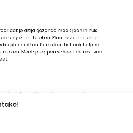
r dat je altijd gezonde maaltijden in huis
 om ongezond te eten. Plan recepten die je
oedingsbehoeften. Soms kan het ook helpen
e maken. Meal-preppen scheelt de rest van
eet.
rijk om het etiket te lezen. Let op de
. Kies voor producten met een lager gehalte
ntake!
el schelen als het gaat om het totale aantal