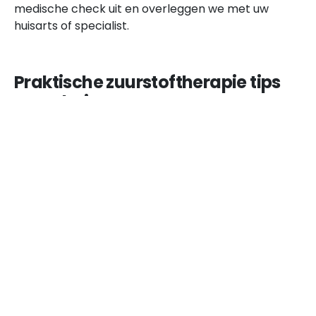
medische check uit en overleggen we met uw
huisarts of specialist.
Praktische zuurstoftherapie tips
voor thuis
Blijf goed gehydrateerd rondom sessies
Zorg voor voldoende rust tussen zware trainingen
Combineer therapie met gerichte
ademhalingsoefeningen
Houd uw doelen en voortgang bij in een logboek
Veelgestelde vragen
Is zuurstoftherapie pijnlijk?