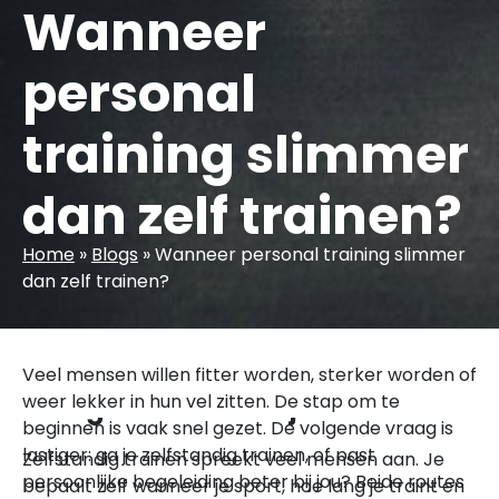
Wanneer
personal
training slimmer
dan zelf trainen?
Home
»
Blogs
»
Wanneer personal training slimmer
dan zelf trainen?
Zelf trainen geeft vrijheid, maar
Veel mensen willen fitter worden, sterker worden of
weer lekker in hun vel zitten. De stap om te
vraagt ook veel van jezelf
beginnen is vaak snel gezet. De volgende vraag is
lastiger: ga je zelfstandig trainen, of past
Zelfstandig trainen spreekt veel mensen aan. Je
persoonlijke begeleiding beter bij jou? Beide routes
bepaalt zelf wanneer je sport, hoe lang je traint en