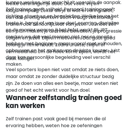
kunnen werken. Het verschil zit vooral in de aanpak.
welke oefeningen je doet. Dat voelt vrij en
Zelf trainen geeft vrijheid. Personal training geeft
laagdrempelig. Zeker als je al wat ervaring hebt,
richting, structuur en begeleiding. Welke keuze het
kan dat prettig werken. Toch vraagt zelfstandig
beste is, hangt af van jouw doel, ervaring, discipline
trainen ook behoorlijk wat van jezelf. Je moet zelf
en de manier waarop jij het liefst werkt.Bij JPT
een plan maken, je techniek bewaken, je progressie
merken we dat veel mensen niet per se moeite
volgen en jezelf blijven motiveren. Dat gaat goed
hebben met beginnen, maar vooral met volhouden,
zolang je ritme houdt. Zodra drukte, twijfel of
opbouwen en het maken van de juiste keuzes. Juist
vermoeidheid om de hoek komt kijken, wordt het
daar kan persoonlijke begeleiding veel verschil
vaak lastiger.
maken.
Veel sporters lopen niet vast omdat ze niets doen,
maar omdat ze zonder duidelijke structuur bezig
zijn. Ze doen van alles een beetje, maar weten niet
goed of het echt werkt voor hun doel.
Wanneer zelfstandig trainen goed
kan werken
Zelf trainen past vaak goed bij mensen die al
ervaring hebben, weten hoe ze oefeningen