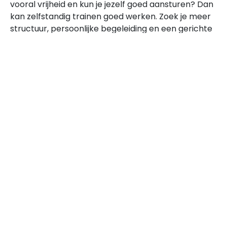
vooral vrijheid en kun je jezelf goed aansturen? Dan
kan zelfstandig trainen goed werken. Zoek je meer
structuur, persoonlijke begeleiding en een gerichte
aanpak? Dan is personal training vaak de slimmere
route.
Bij JPT kijken we niet alleen naar wat je wilt
bereiken, maar ook naar wat je nodig hebt om dat
vol te houden. Juist die combinatie maakt het
verschil tussen starten en echt verder komen.
Zet de volgende stap met een
aanpak die bij je past
Wil je ontdekken of persoonlijke begeleiding beter
bij jou past dan zelfstandig trainen? Bekijk dan de
pagina over personal training bij JPT
en lees hoe we
werken.
Wil je liever direct bespreken waar je nu staat en