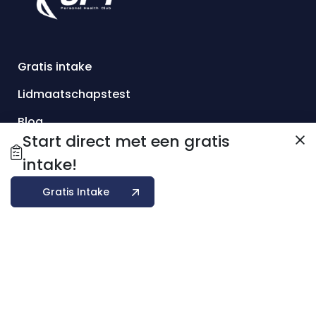
Gratis intake
Lidmaatschapstest
Blog
Start direct met een gratis
Over ons
intake!
Contact
Gratis Intake
Aanbod
Adress
Smederijstraat 20-24
2671 BV Naaldwijk
E-mailadres