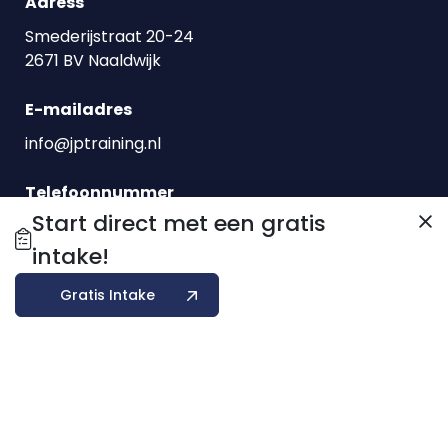
Adress
Smederijstraat 20-24
2671 BV Naaldwijk
E-mailadres
info@jptraining.nl
Telefoonnummer
Start direct met een gratis
0174760800
intake!
Openingstijden:
Gratis Intake
Open 24/7
© 2026 Hidden Profits Marketing