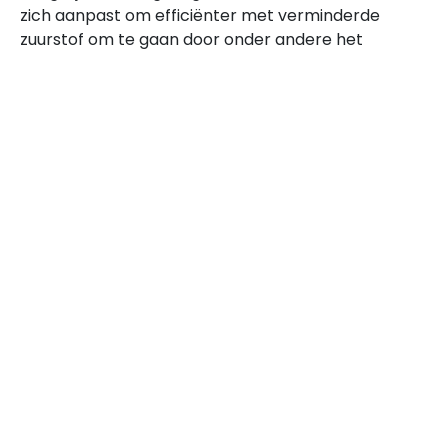
zich aanpast om efficiënter met verminderde
zuurstof om te gaan door onder andere het
stimuleren van rode bloedcellenproductie, het
verbeteren van de aerobe capaciteit en het
optimaliseren van de ademhalingsfrequentie. Deze
fysiologische aanpassingen dragen bij aan betere
sportprestaties op zowel hoogte als zeeniveau.
Voordelen van hoogtetraining voor
uithoudings- en duursporten
Hoogtetraining is bijzonder voordelig voor atleten
die zich bezighouden met uithoudings- en
duursporten. De lagere zuurstofdruk op grote
hoogte stimuleert de aanmaak van rode
bloedcellen, wat leidt tot efficiënter
zuurstoftransport naar de spieren. Een drieweekse
hoogtestage kan het niveau van hemoglobine in
het bloed met gemiddeld 7 procent doen