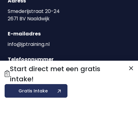
Adress
Smederijstraat 20-24
2671 BV Naaldwijk
E-mailadres
info@jptraining.nl
Telefoonnummer
Start direct met een gratis
0174760800
intake!
Openingstijden:
Gratis Intake
Open 24/7
© 2026 Hidden Profits Marketing