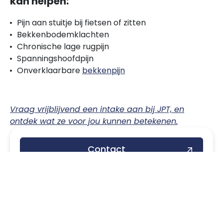
kan helpen:
Pijn aan stuitje bij fietsen of zitten
Bekkenbodemklachten
Chronische lage rugpijn
Spanningshoofdpijn
Onverklaarbare
bekkenpijn
Vraag vrijblijvend een intake aan bij JPT, en
ontdek wat ze voor jou kunnen betekenen.
Contact