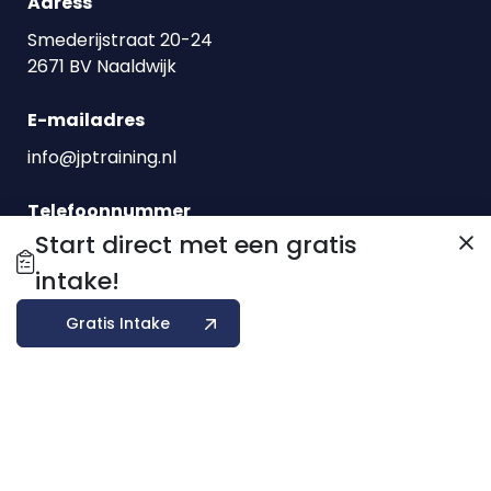
Adress
Smederijstraat 20-24
2671 BV Naaldwijk
E-mailadres
info@jptraining.nl
Telefoonnummer
Start direct met een gratis
0174760800
intake!
Openingstijden:
Gratis Intake
Open 24/7
© 2026 Hidden Profits Marketing